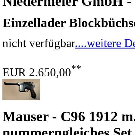
Niedermeier GmbH
-
Einzellader Blockbüchse
nicht verfügbar
....weitere D
**
EUR 2.650,00
Mauser - C96 1912 m
nummerngleiches Set 