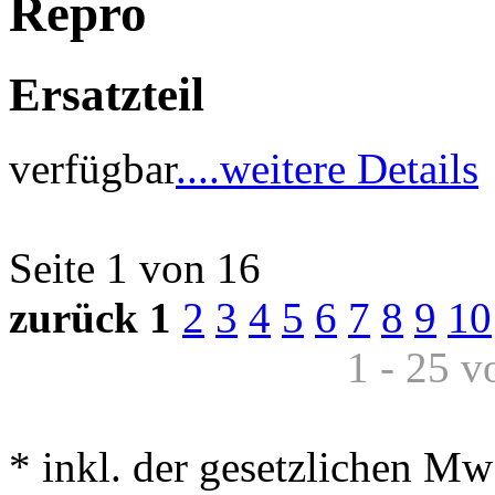
Repro
Ersatzteil
verfügbar
....weitere Details
Seite 1 von 16
zurück
1
2
3
4
5
6
7
8
9
10
1 - 25 v
* inkl. der gesetzlichen Mw