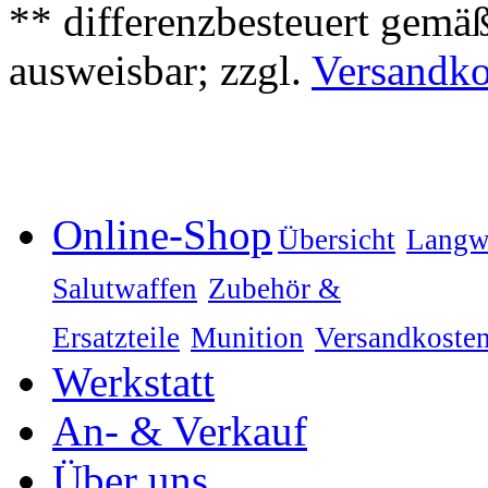
** differenzbesteuert gemä
ausweisbar; zzgl.
Versandko
Online-Shop
Übersicht
Langw
Salutwaffen
Zubehör &
Ersatzteile
Munition
Versandkoste
Werkstatt
An- & Verkauf
Über uns