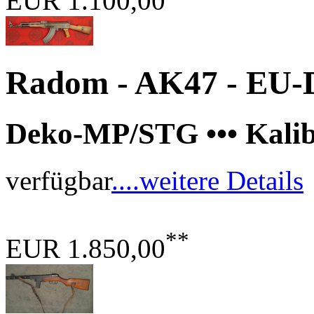
EUR 1.100,00
Radom - AK47 - EU-D
Deko-MP/STG ••• Kalib
verfügbar
....weitere Details
**
EUR 1.850,00