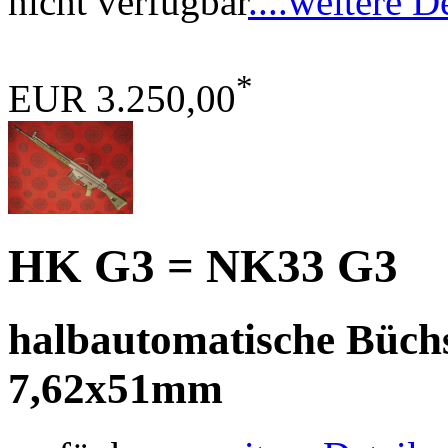
nicht verfügbar
....weitere D
*
EUR 3.250,00
HK G3 = NK33 G3
halbautomatische Büchs
7,62x51mm