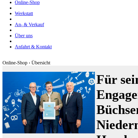
Online-Shop
Werkstatt
An- & Verkauf
Über uns
Anfahrt & Kontakt
Online-Shop › Übersicht
Für sei
Engage
Büchse
Nieder