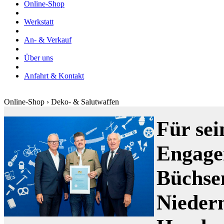
Online-Shop
Werkstatt
An- & Verkauf
Über uns
Anfahrt & Kontakt
Online-Shop › Deko- & Salutwaffen
Für sei
Engage
Büchse
Nieder