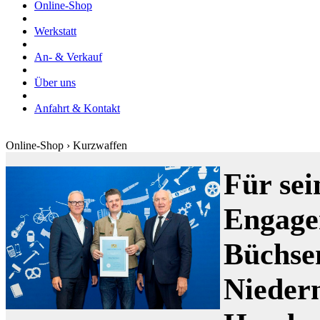
Online-Shop
Werkstatt
An- & Verkauf
Über uns
Anfahrt & Kontakt
Online-Shop › Kurzwaffen
Für sei
Engage
Büchse
Nieder