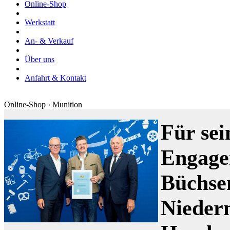
Online-Shop
Werkstatt
An- & Verkauf
Über uns
Anfahrt & Kontakt
Online-Shop › Munition
Für sei
Engage
Büchse
Nieder