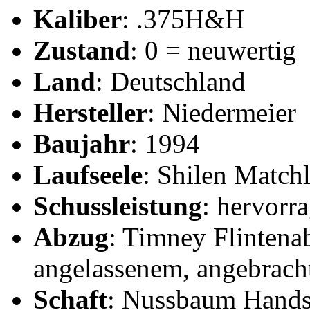
Kaliber
: .375H&H
Zustand
: 0 = neuwertig
Land
: Deutschland
Hersteller
: Niedermeier
Baujahr
: 1994
Laufseele
: Shilen Match
Schussleistung
: hervorr
Abzug
: Timney Flintena
angelassenem, angebrac
Schaft
: Nussbaum Handsc