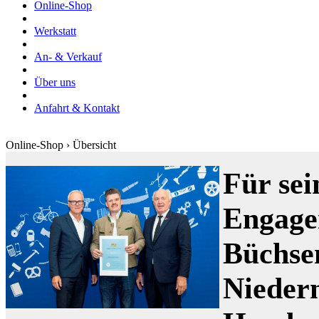
Online-Shop
Werkstatt
An- & Verkauf
Über uns
Anfahrt & Kontakt
Online-Shop › Übersicht
Für sei
Engage
Büchse
Nieder