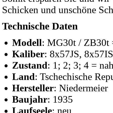
Schicken und unschöne Schi
Technische Daten
Modell
: MG30t / ZB30t
Kaliber
: 8x57JS, 8x57I
Zustand
: 1; 2; 3; 4 = n
Land
: Tschechische Rep
Hersteller
: Niedermeier
Baujahr
: 1935
Laufseele
: neu