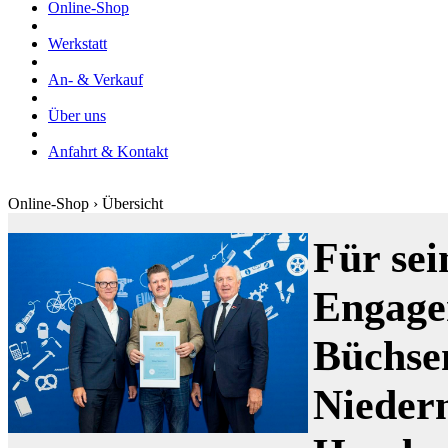
Online-Shop
Werkstatt
An- & Verkauf
Über uns
Anfahrt & Kontakt
Online-Shop › Übersicht
Für sei
Engage
Büchse
Nieder