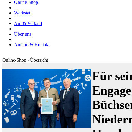
Online-Shop
Werkstatt
An- & Verkauf
Über uns
Anfahrt & Kontakt
Online-Shop › Übersicht
Für sei
Engage
Büchse
Nieder