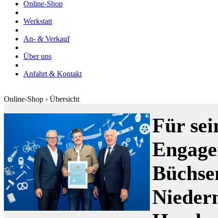
Online-Shop
Werkstatt
An- & Verkauf
Über uns
Anfahrt & Kontakt
Online-Shop › Übersicht
Für sei
Engage
Büchse
Nieder