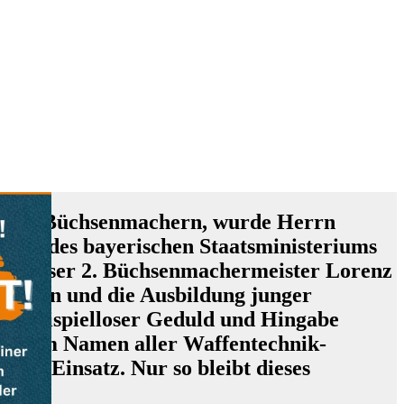
ng von Büchsenmachern, wurde Herrn
de des bayerischen Staatsministeriums
en. Unser 2. Büchsenmachermeister Lorenz
begann und die Ausbildung junger
it beispielloser Geduld und Hingabe
gen. Im Namen aller Waffentechnik-
chen Einsatz. Nur so bleibt dieses