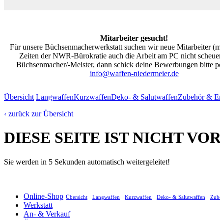
Mitarbeiter gesucht!
Für unsere Büchsenmacherwerkstatt suchen wir neue Mitarbeiter (m/
Zeiten der NWR-Bürokratie auch die Arbeit am PC nicht scheuen
Büchsenmacher/-Meister, dann schick deine Bewerbungen bitte pe
info@waffen-niedermeier.de
Übersicht
Langwaffen
Kurzwaffen
Deko- & Salutwaffen
Zubehör & Er
‹ zurück zur Übersicht
DIESE SEITE IST NICHT V
Sie werden in 5 Sekunden automatisch weitergeleitet!
Online-Shop
Übersicht
Langwaffen
Kurzwaffen
Deko- & Salutwaffen
Zube
Werkstatt
An- & Verkauf