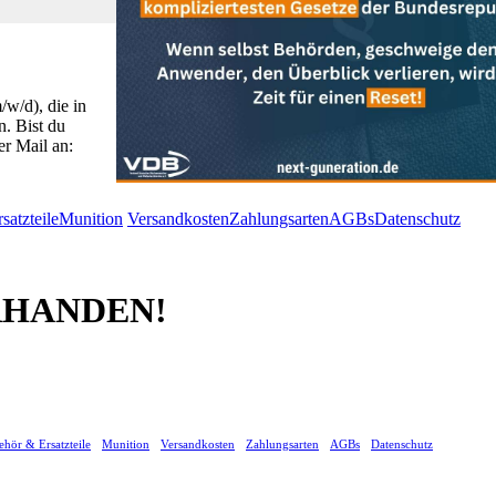
w/d), die in
. Bist du
r Mail an:
satzteile
Munition
Versandkosten
Zahlungsarten
AGBs
Datenschutz
ORHANDEN!
hör & Ersatzteile
Munition
Versandkosten
Zahlungsarten
AGBs
Datenschutz