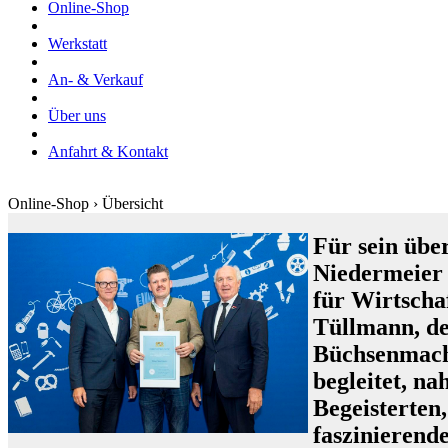
Online-Shop
Werkstatt
An- & Verkauf
Über uns
Anfahrt & Kontakt
Online-Shop › Übersicht
Für sein übe
Niedermeier
für Wirtscha
Tüllmann, de
Büchsenmache
begleitet, n
Begeisterten
faszinieren