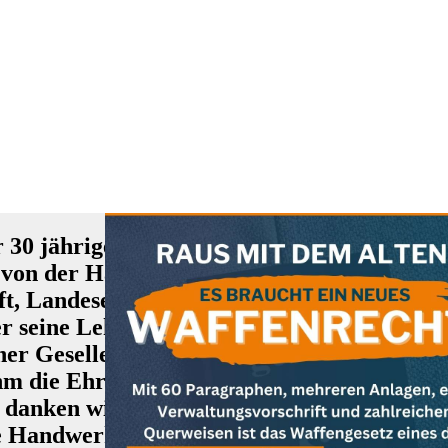
r 30 jähriges Engagement in der Ausbildu
 von der Handwerkskammer eine Ehrenurkun
ft, Landesentwicklung und Energie verlieh
r seine Lehre bei Herrn Niedermeier 1997 
r Gesellen und Meister seit Jahrzehnten m
ahm die Ehrenurkunde stellvertretend entge
, danken wir den beiden für ihren unermüdli
de Handwerk am Leben.