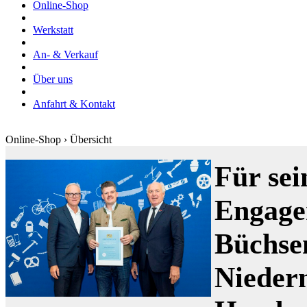
Online-Shop
Werkstatt
An- & Verkauf
Über uns
Anfahrt & Kontakt
Online-Shop › Übersicht
Für sei
Engage
Büchse
Nieder