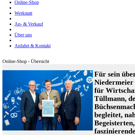
Online-Shop
Werkstatt
An- & Verkauf
Über uns
Anfahrt & Kontakt
Online-Shop › Übersicht
Für sein übe
Niedermeier
für Wirtscha
Tüllmann, de
Büchsenmache
begleitet, n
Begeisterten
faszinieren