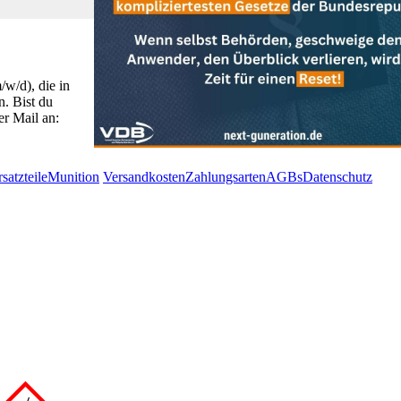
w/d), die in
. Bist du
r Mail an:
satzteile
Munition
Versandkosten
Zahlungsarten
AGBs
Datenschutz