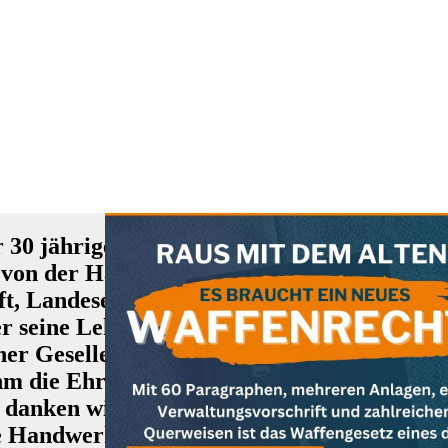
r 30 jähriges Engagement in der Ausbildu
 von der Handwerkskammer eine Ehrenurkun
ft, Landesentwicklung und Energie verlieh
r seine Lehre bei Herrn Niedermeier 1997 
r Gesellen und Meister seit Jahrzehnten m
ahm die Ehrenurkunde stellvertretend entge
, danken wir den beiden für ihren unermüdli
de Handwerk am Leben.