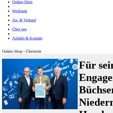
Online-Shop
Werkstatt
An- & Verkauf
Über uns
Anfahrt & Kontakt
Online-Shop › Übersicht
Für sei
Engage
Büchse
Nieder