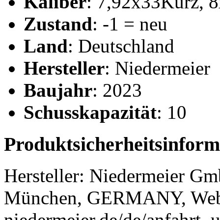
Kaliber
: 7,92x33Kurz, 
Zustand
: -1 = neu
Land
: Deutschland
Hersteller
: Niedermeier
Baujahr
: 2023
Schusskapazität
: 10
Produktsicherheitsinform
Hersteller:
Niedermeier G
München, GERMANY, Web
niedermeier.de/de/anfahrt_