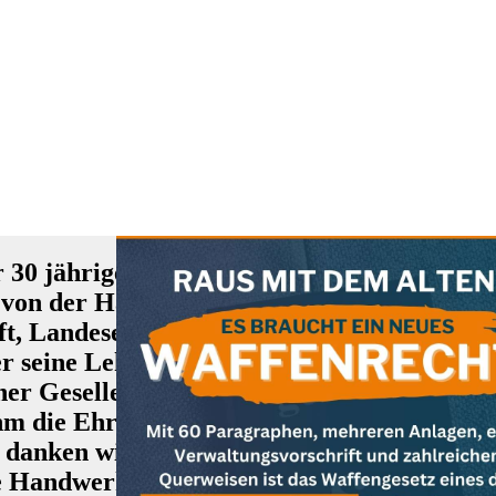
r 30 jähriges Engagement in der Ausbildu
 von der Handwerkskammer eine Ehrenurkun
ft, Landesentwicklung und Energie verlieh
r seine Lehre bei Herrn Niedermeier 1997 
r Gesellen und Meister seit Jahrzehnten m
ahm die Ehrenurkunde stellvertretend entge
, danken wir den beiden für ihren unermüdli
de Handwerk am Leben.