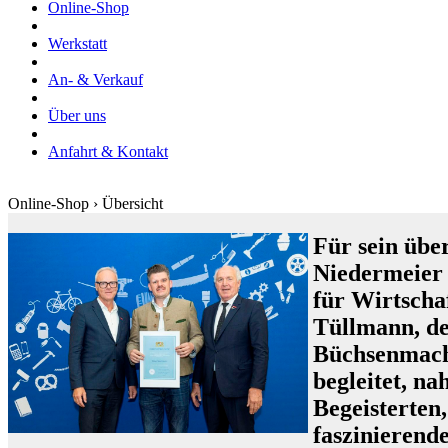
Online-Shop
Werkstatt
An- & Verkauf
Über uns
Anfahrt & Kontakt
Online-Shop › Übersicht
Für sein übe
Niedermeier
für Wirtscha
Tüllmann, de
Büchsenmache
begleitet, n
Begeisterten
faszinieren