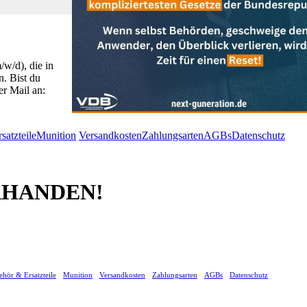
w/d), die in
. Bist du
r Mail an:
satzteile
Munition
Versandkosten
Zahlungsarten
AGBs
Datenschutz
ORHANDEN!
hör & Ersatzteile
Munition
Versandkosten
Zahlungsarten
AGBs
Datenschutz