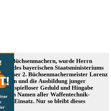
ng von Büchsenmachern, wurde Herrn
de des bayerischen Staatsministeriums
en. Unser 2. Büchsenmachermeister Lorenz
begann und die Ausbildung junger
it beispielloser Geduld und Hingabe
gen. Im Namen aller Waffentechnik-
chen Einsatz. Nur so bleibt dieses