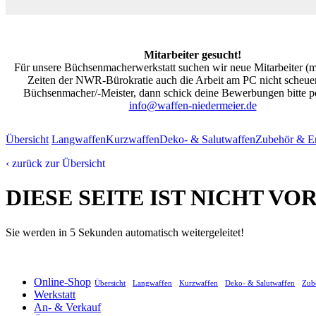
Mitarbeiter gesucht!
Für unsere Büchsenmacherwerkstatt suchen wir neue Mitarbeiter (m/
Zeiten der NWR-Bürokratie auch die Arbeit am PC nicht scheuen
Büchsenmacher/-Meister, dann schick deine Bewerbungen bitte pe
info@waffen-niedermeier.de
Übersicht
Langwaffen
Kurzwaffen
Deko- & Salutwaffen
Zubehör & Er
‹ zurück zur Übersicht
DIESE SEITE IST NICHT V
Sie werden in 5 Sekunden automatisch weitergeleitet!
Online-Shop
Übersicht
Langwaffen
Kurzwaffen
Deko- & Salutwaffen
Zube
Werkstatt
An- & Verkauf