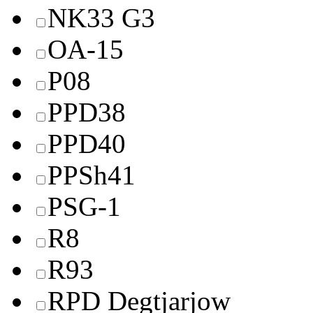
NK33 G3
OA-15
P08
PPD38
PPD40
PPSh41
PSG-1
R8
R93
RPD Degtjarjow