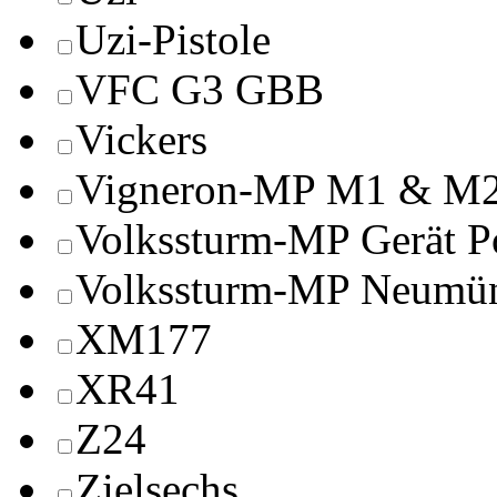
Uzi-Pistole
VFC G3 GBB
Vickers
Vigneron-MP M1 & M
Volkssturm-MP Gerät P
Volkssturm-MP Neumün
XM177
XR41
Z24
Zielsechs