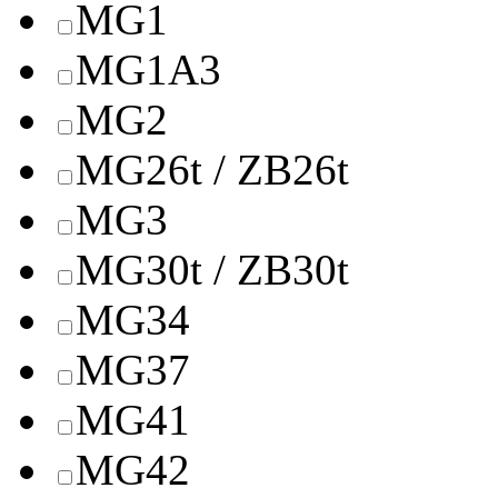
MG1
MG1A3
MG2
MG26t / ZB26t
MG3
MG30t / ZB30t
MG34
MG37
MG41
MG42