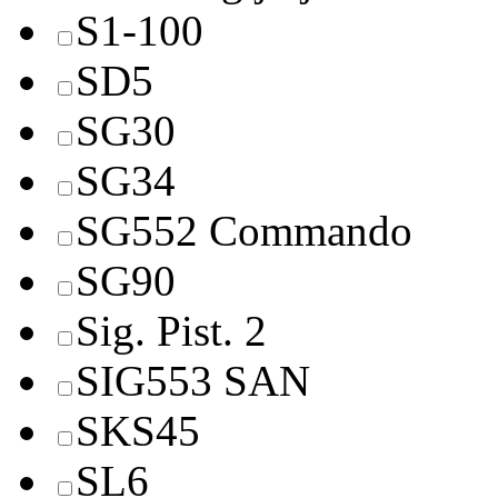
S1-100
SD5
SG30
SG34
SG552 Commando
SG90
Sig. Pist. 2
SIG553 SAN
SKS45
SL6