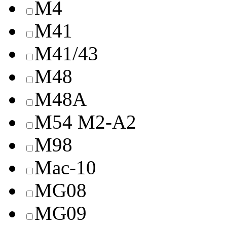
M4
M41
M41/43
M48
M48A
M54 M2-A2
M98
Mac-10
MG08
MG09