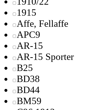
1910/22
1915
Affe, Fellaffe
APC9
AR-15
AR-15 Sporter
B25
BD38
BD44
BM59