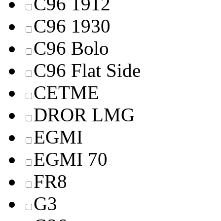
C96 1912
C96 1930
C96 Bolo
C96 Flat Side
CETME
DROR LMG
EGMI
EGMI 70
FR8
G3