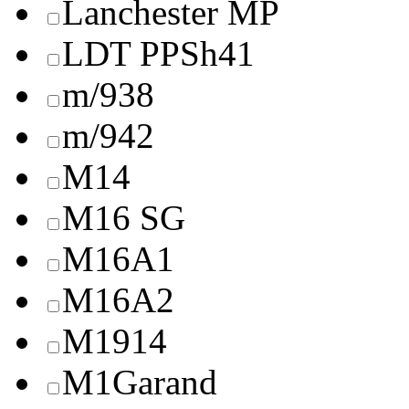
Lanchester MP
LDT PPSh41
m/938
m/942
M14
M16 SG
M16A1
M16A2
M1914
M1Garand