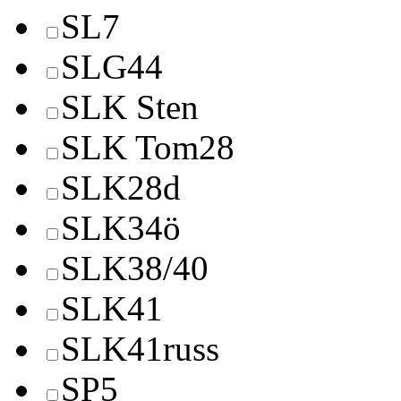
SL7
SLG44
SLK Sten
SLK Tom28
SLK28d
SLK34ö
SLK38/40
SLK41
SLK41russ
SP5