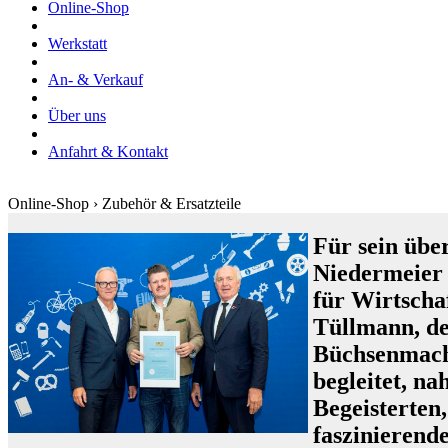
Online-Shop
Werkstatt
An- & Verkauf
Über uns
Anfahrt & Kontakt
Online-Shop › Zubehör & Ersatzteile
Für sein übe
Niedermeier
für Wirtscha
Tüllmann, de
Büchsenmache
begleitet, n
Begeisterten
faszinieren