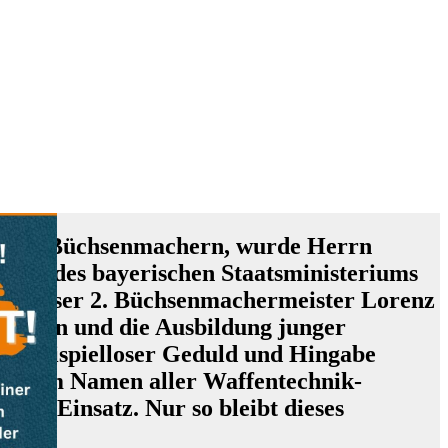
ng von Büchsenmachern, wurde Herrn
de des bayerischen Staatsministeriums
en. Unser 2. Büchsenmachermeister Lorenz
begann und die Ausbildung junger
it beispielloser Geduld und Hingabe
gen. Im Namen aller Waffentechnik-
chen Einsatz. Nur so bleibt dieses