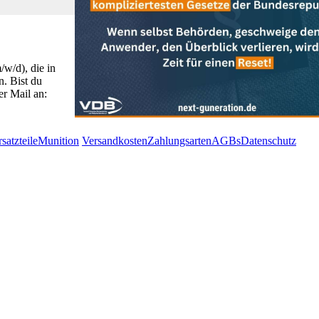
w/d), die in
. Bist du
r Mail an:
satzteile
Munition
Versandkosten
Zahlungsarten
AGBs
Datenschutz