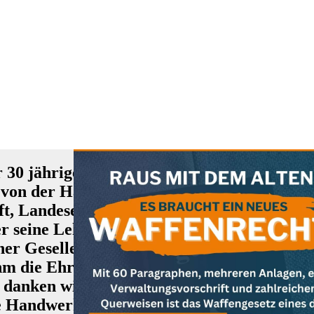
r 30 jähriges Engagement in der Ausbildu
 von der Handwerkskammer eine Ehrenurkun
ft, Landesentwicklung und Energie verlieh
r seine Lehre bei Herrn Niedermeier 1997 
r Gesellen und Meister seit Jahrzehnten m
ahm die Ehrenurkunde stellvertretend entge
, danken wir den beiden für ihren unermüdli
de Handwerk am Leben.