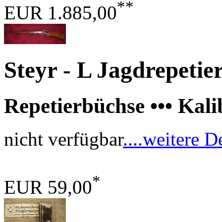
**
EUR 1.885,00
Steyr - L Jagdrepetie
Repetierbüchse ••• Kal
nicht verfügbar
....weitere D
*
EUR 59,00