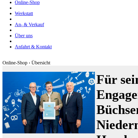
Online-Shop
Werkstatt
An- & Verkauf
Über uns
Anfahrt & Kontakt
Online-Shop › Übersicht
Für sei
Engage
Büchse
Nieder