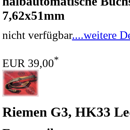
halbautomatische Büchs
7,62x51mm
nicht verfügbar
....weitere D
*
EUR 39,00
Riemen G3, HK33 Led