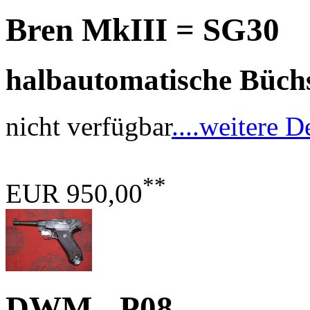
Bren MkIII = SG30
halbautomatische Büchse
nicht verfügbar
....weitere D
**
EUR 950,00
DWM - P08