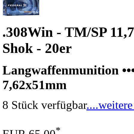
.308Win - TM/SP 11,7
Shok - 20er
Langwaffenmunition •••
7,62x51mm
8 Stück verfügbar
....weitere
*
EUR 65,00